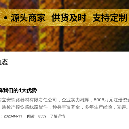
动态
择我们的4大优势
南立安铁路器材有限责任公司，企业实力雄厚，5008万元注册
，质检严控铁路线路配件，种类丰富齐全，多年生产经验，完善....
：2020-04-11
阅读 8539 了解详情