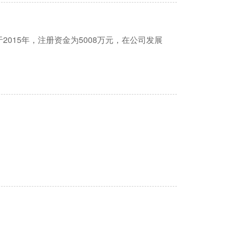
015年，注册资金为5008万元，在公司发展