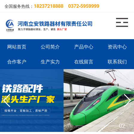
18237218888 0372-5959999
全国服务热线：
网站首页
公司简介
产品中心
资讯中心
合作客户
生产实力
在线留言
联系我们
01
02
03