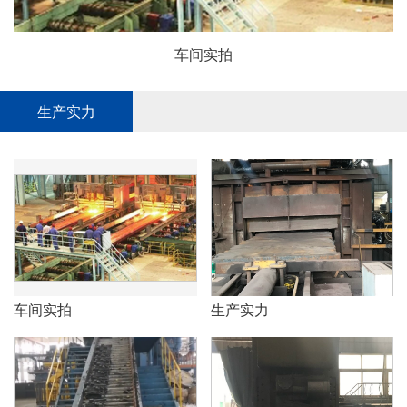
车间实拍
生产实力
车间实拍
生产实力